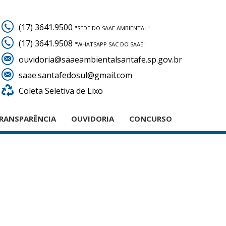
(17) 3641.9500
"SEDE DO SAAE AMBIENTAL"
(17) 3641.9508
"WHATSAPP SAC DO SAAE"
ouvidoria@saaeambientalsantafe.sp.gov.br
saae.santafedosul@gmail.com
Coleta Seletiva de Lixo
RANSPARÊNCIA
OUVIDORIA
CONCURSO