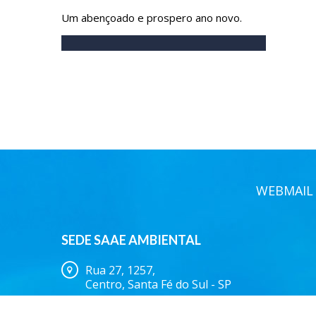
Um abençoado e prospero ano novo.
WEBMAIL
SEDE SAAE AMBIENTAL
Rua 27, 1257,
Centro, Santa Fé do Sul - SP
(17) 3641.9500