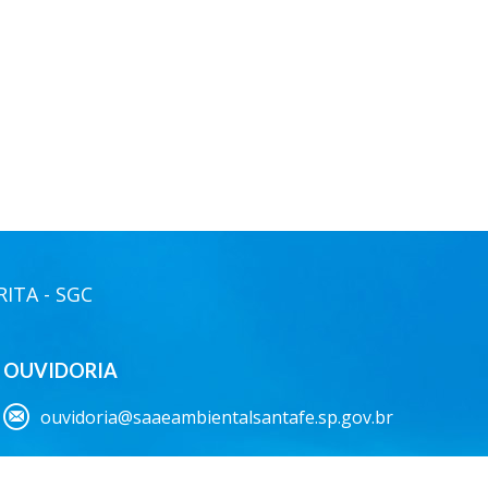
ITA - SGC
OUVIDORIA
ouvidoria@saaeambientalsantafe.sp.gov.br