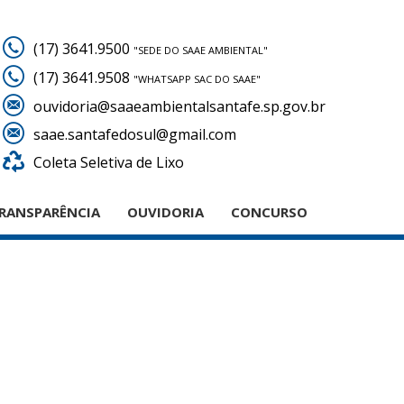
(17) 3641.9500
"SEDE DO SAAE AMBIENTAL"
(17) 3641.9508
"WHATSAPP SAC DO SAAE"
ouvidoria@saaeambientalsantafe.sp.gov.br
saae.santafedosul@gmail.com
Coleta Seletiva de Lixo
RANSPARÊNCIA
OUVIDORIA
CONCURSO