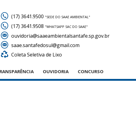
(17) 3641.9500
"SEDE DO SAAE AMBIENTAL"
(17) 3641.9508
"WHATSAPP SAC DO SAAE"
ouvidoria@saaeambientalsantafe.sp.gov.br
saae.santafedosul@gmail.com
Coleta Seletiva de Lixo
RANSPARÊNCIA
OUVIDORIA
CONCURSO