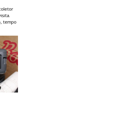
coletor
sita.
o, tempo