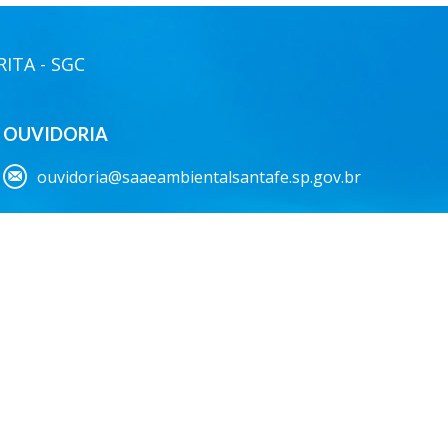
ITA - SGC
OUVIDORIA
ouvidoria@saaeambientalsantafe.sp.gov.br
337.970/0001-18
.