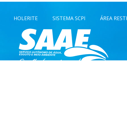
HOLERITE
SISTEMA SCPI
ÁREA RESTR
mo de Água, Esgoto e Meio Ambiente — SAAE Ambiental / CNPJ: 51.
© 2026 SAAE Ambiental Santa Fé do Sul. Todos os direitos reservados
desenvolvido por