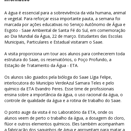
A água é essencial para a sobrevivência da vida humana, animal
e vegetal. Para reforçar essa importante pauta, a semana foi
marcada por ações educativas no Serviço Autônomo de Água e
Esgoto - Saae Ambiental de Santa Fé do Sul, em comemoração
ao Dia Mundial da Água, 22 de março. Estudantes das Escolas
Municipais, Particulares e Estadual visitaram o Saae.
A visita proporciona um tour aos alunos para conhecerem toda
estrutura do Saae, os reservatórios, o Poço Profundo, a
Estação de Tratamento da Água - ETA.
Os alunos são guiados pela bióloga do Saae Lígia Felipe,
interlocutora do Município VerdeAzul Samara Teles e pelo
químico da ETA Evandro Peres. Esse time de profissionais
ensina sobre a importância da água, o uso racional da água, o
controle de qualidade da água e a rotina de trabalho do Saae.
O ponto auge da visita é no Laboratório da ETA, onde os
alunos veem de perto o trabalho da água, a dosagem do cloro,
flúor e outros elementos químicos. Eles também acompanham
a fabricação dos saquinhos de água e aproveitam para matar a